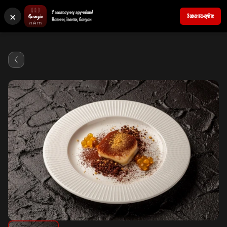
×
У застосунку зручніше!
+380676205858
Забронювати стіл
Завантажуйте
Новини, івенти, бонуси