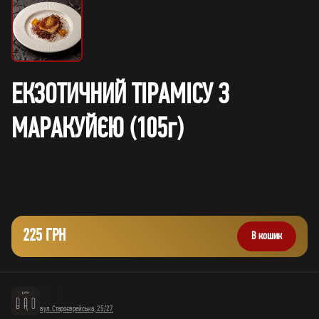
ЕКЗОТИЧНИЙ ТІРАМІСУ З
МАРАКУЙЄЮ (105г)
225 ГРН
В кошик
вул. Староєврейська, 25/27