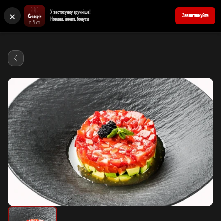
×
У застосунку зручніше!
+380676939898
Забронювати стіл
Завантажуйте
Новини, івенти, бонуси