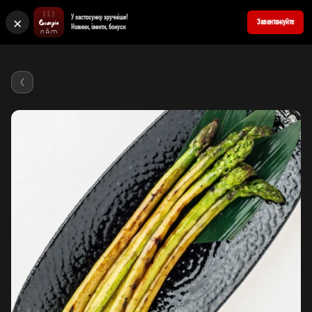
×
У застосунку зручніше!
+380676939898
Забронювати стіл
Завантажуйте
Новини, івенти, бонуси