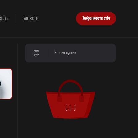
філь
Банкети
Забронювати стіл
Кошик пустий