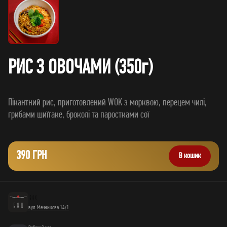
РИС З ОВОЧАМИ (350г)
Пікантний рис, приготовлений WOK з морквою, перецем чилі,
390 ГРН
В кошик
вул. Мечникова 14/1