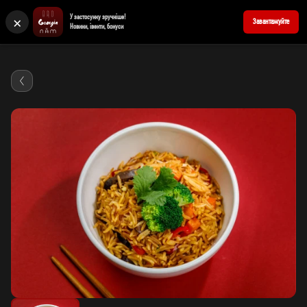
×
У застосунку зручніше!
+380676939898
Забронювати стіл
Завантажуйте
Новини, івенти, бонуси