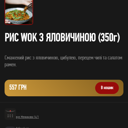
РИС WOK З ЯЛОВИЧИНОЮ (350г)
Смажений рис з яловичиною, цибулею, перецем чилі та салатом
557 ГРН
В кошик
вул. Мечникова 14/1