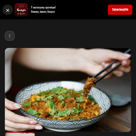
×
У застосунку зручніше!
+380676939898
Забронювати стіл
Завантажуйте
Новини, івенти, бонуси