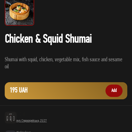
Chicken & Squid Shumai
Shumai with squid, chicken, vegetable mix, fish sauce and sesame
195 UAH
Add
вул. Староєврейська, 25/27