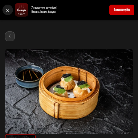
×
У застосунку зручніше!
+380676205858
Reserve a table
Завантажуйте
Новини, івенти, бонуси